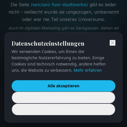
Die Seite
/
seo/seo-fuer-stadtwerke/
gibt es leider
nicht – vielleicht wurde sie umgezogen, umbenannt
oder war nie Teil unseres Universums.
Auch im digitalen Marketing gibt es Sackgassen. Gehen wir
einen Schritt zurück.
Datenschutzeinstellungen
Wir verwenden Cookies, um Ihnen die
Zur Startseite
bestmögliche Nutzererfahrung zu bieten. Einige
Cookies sind technisch notwendig, andere helfen
Im Magazin stöbern
uns, die Website zu verbessern.
Mehr erfahren
Zurück zur vorherigen Seite
Alle akzeptieren
Nur notwendige Cookies
Einstellungen